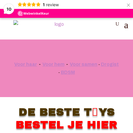
×
1
review
10
Voor haar
-
Voor hem
-
Voor samen
-
Drogist
-
BDSM

DE BESTE T
YS
BESTEL JE HIER